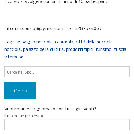
Il corso si svolgerà con un minimo di 10 partecipanti.
Info: irma.brizi68@gmail.com Tel: 3287524067
Tags:
assaggio nocciola
,
caprarola
,
città della nocciola
,
nocciola
,
palazzo della cultura
,
prodotti tipici
,
turismo
,
tuscia
,
viterbese
Cerca:
Vuoi rimanere aggiornato con tutti gli eventi?
Il tuo nome (richiesto)