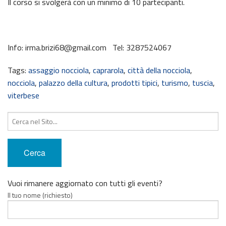
Il corso si svolgerà con un minimo di 10 partecipanti.
Info: irma.brizi68@gmail.com Tel: 3287524067
Tags:
assaggio nocciola
,
caprarola
,
città della nocciola
,
nocciola
,
palazzo della cultura
,
prodotti tipici
,
turismo
,
tuscia
,
viterbese
Cerca:
Vuoi rimanere aggiornato con tutti gli eventi?
Il tuo nome (richiesto)