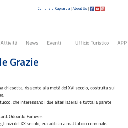
Comune di Caprarola
|
About Us
|
Attività
News
Eventi
Ufficio Turistico
APP
Sagra della Nocciola
le Grazie
na chiesetta, risalente alla metà del XVI secolo, costruita sul
sa.
stucco, che interessano i due altari laterali e tutta la parete
card. Odoardo Farnese.
agli inizi del XX secolo, era adibito a mattatoio comunale.